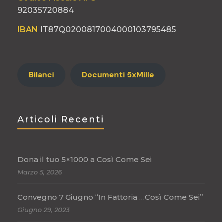
92035720884
IBAN
IT87Q0200817004000103795485
Bilanci
Documenti 5xMille
Articoli Recenti
Dona il tuo 5×1000 a Così Come Sei
Marzo 5, 2026
Convegno 7 Giugno “In Fattoria …Così Come Sei”
Giugno 29, 2023