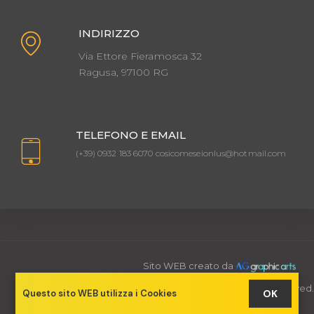
INDIRIZZO
Via Ettore Fieramosca 32
Ragusa, 97100 RG
TELEFONO E EMAIL
(+39) 0932 183 6070 cosicomeseionlus@hotmail.com
Sito WEB creato da
© 2026 Così Come Sei. All rights reserved.
Questo sito WEB utilizza i Cookies
OK