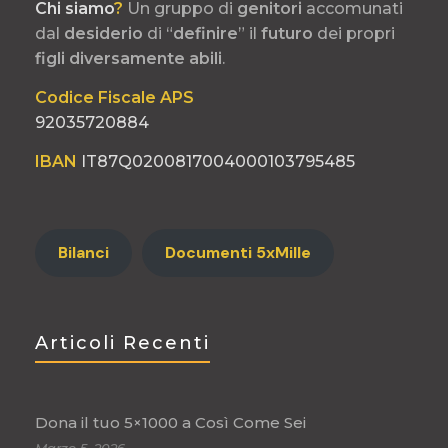
Chi siamo
?
Un gruppo di
genitori
accomunati
dal
desiderio
di “
definire
” il
futuro
dei propri
figli
diversamente
abili
.
Codice Fiscale APS
92035720884
IBAN
IT87Q0200817004000103795485
Bilanci
Documenti 5xMille
Articoli Recenti
Dona il tuo 5×1000 a Così Come Sei