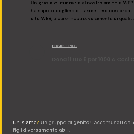
Un
grazie di cuore
va al nostro amico e WEB
ha saputo cogliere e trasmettere con
creati
sito WEB
, a parer nostro, veramente di qualità
Previous Post
Dona il tuo 5 per 1000 a Cosi
Chi siamo
?
Un gruppo di
genitori
accomunati dal
figli
diversamente
abili
.