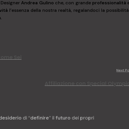
 Designer
Andrea Gulino
che, con grande
professionalità
vità
l’essenza della nostra realtà, regalandoci la possibilit
.
 Come Sei
Next P
Affiliazione con Special Olympi
desiderio
di “
definire
” il
futuro
dei propri