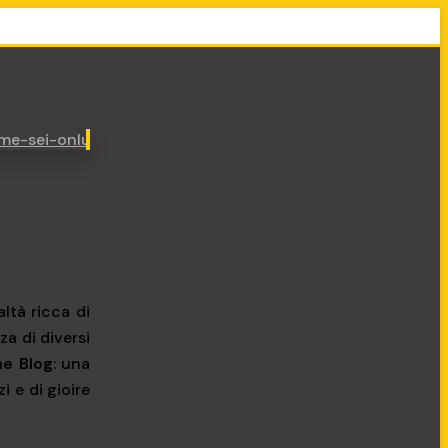
altà ricca di
za di diversi
ne
Blog
: una
i e di gioire