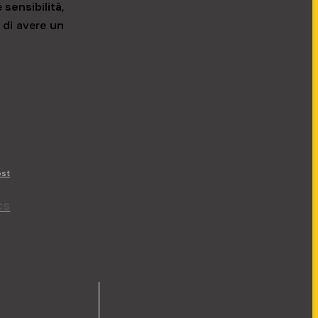
e
sensibilità
,
à di avere
un
ost
cs