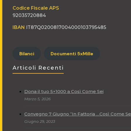
Codice Fiscale APS
92035720884
IBAN
IT87Q0200817004000103795485
Bilanci
Documenti 5xMille
Articoli Recenti
Dona il tuo 5×1000 a Così Come Sei
Marzo 5, 2026
Convegno 7 Giugno “In Fattoria …Così Come Se
Giugno 29, 2023