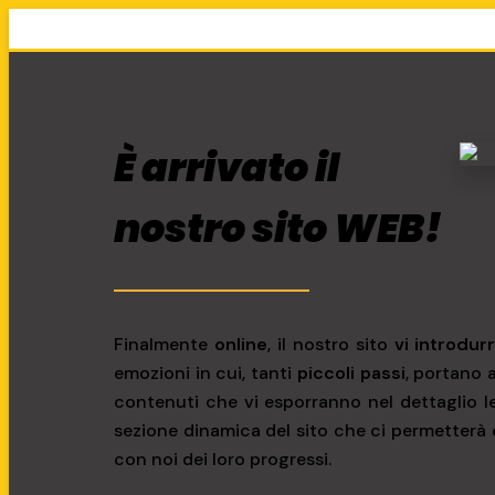
È arrivato il
nostro sito WEB!
Finalmente
online
, il nostro sito
vi introdur
emozioni in cui, tanti
piccoli
passi
, portano 
contenuti che vi esporranno nel dettaglio le
sezione dinamica del sito che ci permetterà 
con noi dei loro progressi.