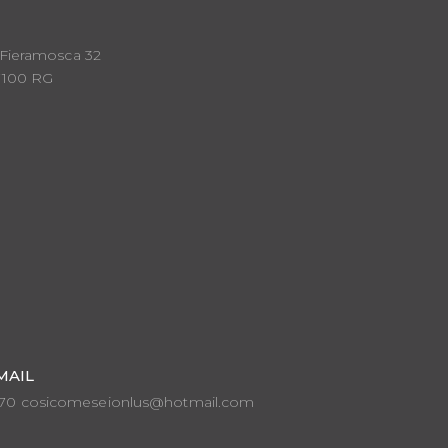
 Fieramosca 32
7100 RG
MAIL
6070 cosicomeseionlus@hotmail.com