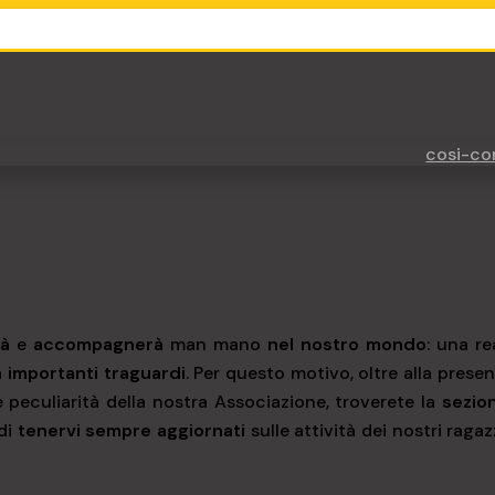
rà
e
accompagnerà
man mano
nel nostro mondo
: una re
a
importanti
traguardi
. Per questo motivo, oltre alla presen
 peculiarità della nostra Associazione, troverete la
sezio
di
tenervi
sempre
aggiornati
sulle attività dei nostri ragazz