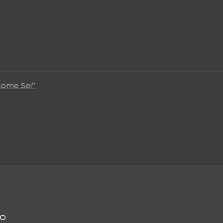
Come Sei”
ZO